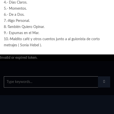
4.- Días Claros.
5.- Momentos.
6.- De a Dos.
7.-Algo Personal.
8.-También Quiero Opinar.
9.- Espumas en el Mar.
10.-Maldito café y otros cuentos junto a al guionista de corto
metrajes ( Sonia Hebel ).
Invalid or expired token.