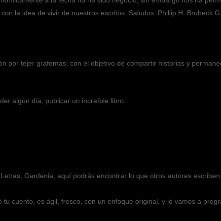
Económicamente a la fecha no ha sido negocio, sin embargo nos ha perm
on la idea de vivir de nuestros escritos. Saludos. Phillip H. Brubeck G
m
ión por tejer grafemas; con el objetivo de compartir historias y perma
r algún día, publicar un increíble libro.
 Letras, Gardenia, aquí podrás encontrar lo que otros autores escribe
ó tu cuento, es ágil, fresco, con un enfoque original, y lo vamos a pro