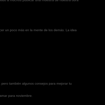
itido a muchos publicar una muestra de nuestra obra
.
necer un poco más en la mente de los demás. La idea
n, pero también algunos consejos para mejorar tu
gramar para noviembre.