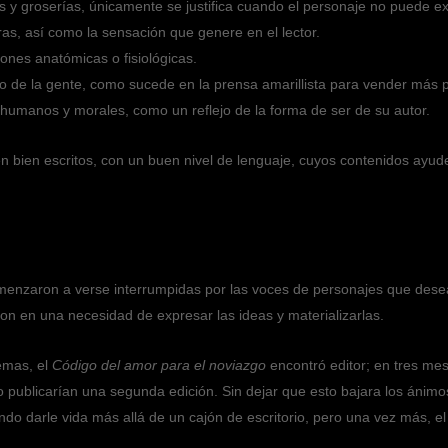
es y groserías, únicamente se justifica cuando el personaje no puede e
as, así como la sensación que genere en el lector.
iones anatómicas o fisiológicas.
o de la gente, como sucede en la prensa amarillista para vender más pe
es humanos y morales, como un reflejo de la forma de ser de su autor.
én bien escritos, con un buen nivel de lenguaje, cuyos contenidos ayud
nzaron a verse interrumpidas por las voces de personajes que deseaba
ieron en una necesidad de expresar las ideas y materializarlas.
emas, el
Código del amor para el noviazgo
encontró editor; en tres mes
 no publicarían una segunda edición. Sin dejar que esto bajara los ánim
do darle vida más allá de un cajón de escritorio, pero una vez más, el 