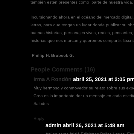
también estén presentes como parte de nuestra vida, p
Incursionando ahora en el océano del mercado digital
letras, para que tengan un lugar donde publicar su o
buenas historias; personajes vivos, reales, pensante
historias que nos marcan y queremos compartir. Escrib
Phillip H. Brubeck G.
People Comments
(16)
Irma A Rondón
abril 25, 2021 at 2:05 p
Muy hermoso y conmovedor su relato sobre sus exper
Creo es lo importante dar un mensaje en cada escrit
Saludos
Reply
admin
abril 26, 2021 at 5:48 am