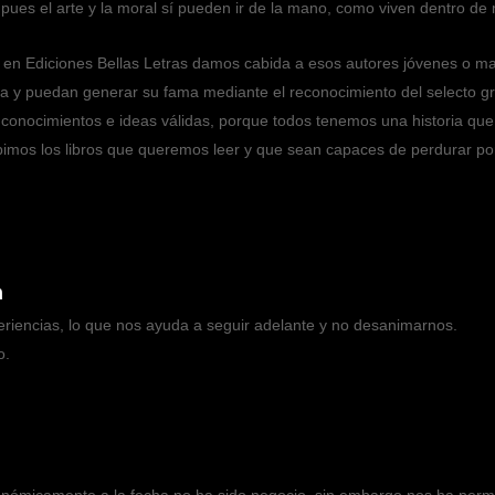
ues el arte y la moral sí pueden ir de la mano, como viven dentro de 
, en Ediciones Bellas Letras damos cabida a esos autores jóvenes o m
bra y puedan generar su fama mediante el reconocimiento del selecto g
s; conocimientos e ideas válidas, porque todos tenemos una historia 
imos los libros que queremos leer y que sean capaces de perdurar por
m
iencias, lo que nos ayuda a seguir adelante y no desanimarnos.
o.