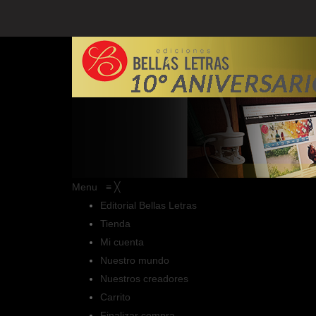
Menu
≡
╳
Editorial Bellas Letras
Tienda
Mi cuenta
Nuestro mundo
Nuestros creadores
Carrito
Finalizar compra