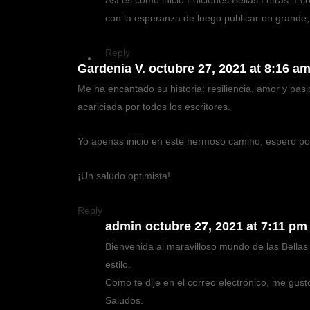
Así es como inició Ediciones Bellas Letras. 
con la esperanza de luego publicar en grande, c
Reply
Gardenia V.
octubre 27, 2021 at 8:16 a
Me ha encantado su historia: resiliencia, amor y pas
acariciada por todos los escritores.
Yo apenas inicio en este hermoso camino, espero pode
¡Un saludo optimista!
Reply
admin
octubre 27, 2021 at 7:11 pm
Bienvenida al maravilloso mundo de las Bellas
estilo.
Como te dije en el correo electrónico, me gust
Saludos.