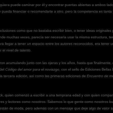
quiera puede caminar por él y encontrar puertas abiertas a ambos lad
 pueda financiar o recomendarte a otro, pero la competencia es tanta y 
onclusiones como que no bastaba escribir bien, o tener ideas originales 
onde muchas veces, parecía ser necesaria usar la misma estructura, t
ra llegar a tener un espacio entre los autores reconocidos, era tener un
 el nivel de talento.
ueron acumulando junto con las ojeras y los años, hasta que finalment
 del
Código del amor para el noviazgo
, con el sello de Ediciones Bella
la tercera edición, así como las primeras ediciones de
Encuentro de men
ck, quien comenzó a escribir a una temprana edad y con quien comparto 
 y lectores como nosotros. Sabemos lo que gente como nosotros busca,
 están de moda, pero además con un mensaje que deje algo de valor a n