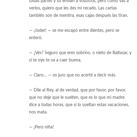
todas partes y os envían a vosotros, pero como vas a
verlos, quiero que les des mi recado. Las cartas
también son de mentira, esas cajas después las tiran.
— ¡Joder! — se me escapó entre dientes, pero se
enteró.
— ¿Ves? Seguro que eres sobrino, o nieto de Baltasar, y
si te oye te va a caer buena.
— Claro… — os juro que no acerté a decir más.
— Dile al Rey, al de verdad, que por favor, por favor,
que no deje que le suelten, que es lo que mi madre
dice a todas horas, que si lo sueltan estas vacaciones,
nos mata.
— ¡Pero niña!