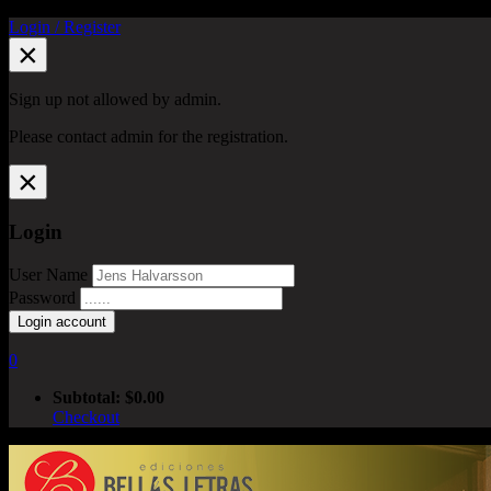
Login /
Register
×
Sign up not allowed by admin.
Please contact admin for the registration.
×
Login
User Name
Password
0
Subtotal:
$
0.00
Checkout