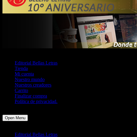
Menu
≡
╳
Editorial Bellas Letras
Tienda
Mi cuenta
Nuestro mundo
Nuestros creadores
Carrito
Finalizar compra
Política de privacidad.
Open Menu
Menu
≡
╳
Editorial Bellas Letras