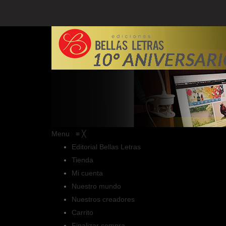
Menu
≡
╳
Editorial Bellas Letras
Tienda
Mi cuenta
Nuestro mundo
Nuestros creadores
Carrito
Finalizar compra