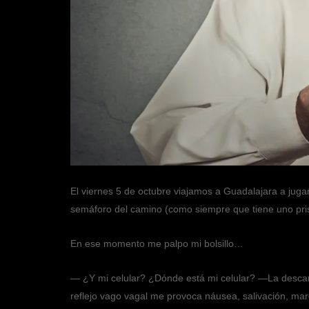
El viernes 5 de octubre viajamos a Guadalajara a jugar
semáforo del camino (como siempre que tiene uno pr
En ese momento me palpo mi bolsillo…
— ¿Y mi celular? ¿Dónde está mi celular? —La descarg
reflejo vago vagal me provoca náusea, salivación, ma