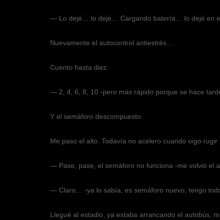
— Lo dejé… lo dejé… Cargando batería… lo dejé en el
Nuevamente el autocontrol antiestrés…
Cuento hasta diez:
— 2, 4, 6, 8, 10 -pero más rápido porque se hace tar
Y el semáforo descompuesto.
Me paso el alto. Todavía no acelero cuando oigo rugir l
— Pase, pase, el semáforo no funciona -me volvió el a
— Claro… -ya lo sabía, es semáforo nuevo, tengo todo
Llegué al estadio, ya estaba arrancando el autobús, me