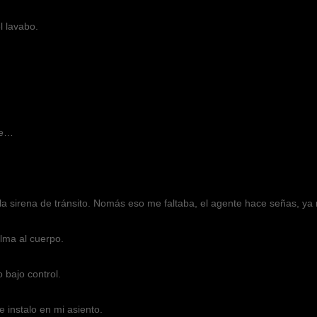
 lavabo.
de…
a sirena de tránsito. Nomás eso me faltaba, el agente hace señas, ya me 
lma al cuerpo.
 bajo control.
 instalo en mi asiento.