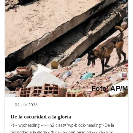
04 julio 2026
De la oscuridad a la gloria
<!-- wp:heading --> <h2 class="wp-block-heading">De la
oscuridad a la gloria.</h2> <!-- /wp:heading --> <!-- wp: