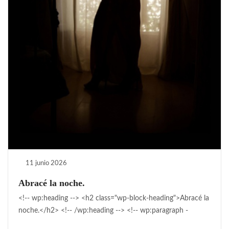
11 junio 2026
Abracé la noche.
<!-- wp:heading --> <h2 class="wp-block-heading">Abracé la
noche.</h2> <!-- /wp:heading --> <!-- wp:paragraph -