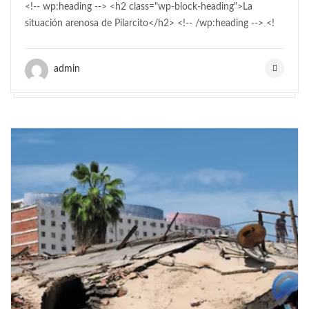
<!-- wp:heading --> <h2 class="wp-block-heading">La
situación arenosa de Pilarcito</h2> <!-- /wp:heading --> <!
admin