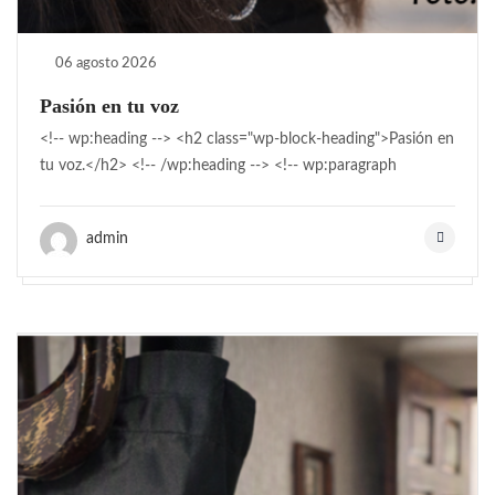
06 agosto 2026
Pasión en tu voz
<!-- wp:heading --> <h2 class="wp-block-heading">Pasión en
tu voz.</h2> <!-- /wp:heading --> <!-- wp:paragraph
admin