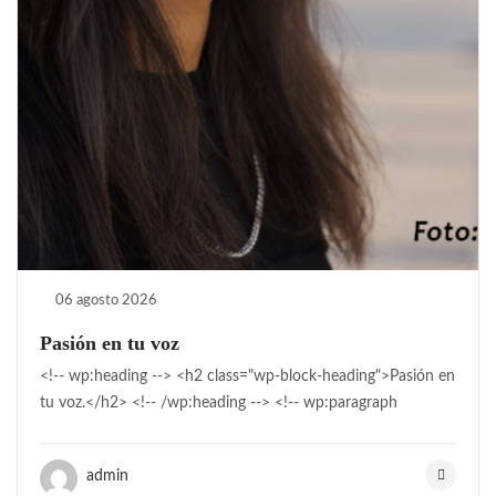
06 agosto 2026
Pasión en tu voz
<!-- wp:heading --> <h2 class="wp-block-heading">Pasión en
tu voz.</h2> <!-- /wp:heading --> <!-- wp:paragraph
admin