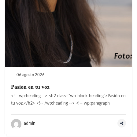
06 agosto 2026
Pasión en tu voz
<!-- wp:heading --> <h2 class="wp-block-heading">Pasión en
tu voz.</h2> <!-- /wp:heading --> <!-- wp:paragraph
admin