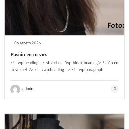
06 agosto 2026
Pasión en tu voz
<!-- wp:heading --> <h2 class="wp-block-heading">Pasión en
tu voz.</h2> <!-- /wp:heading --> <!-- wp:paragraph
admin