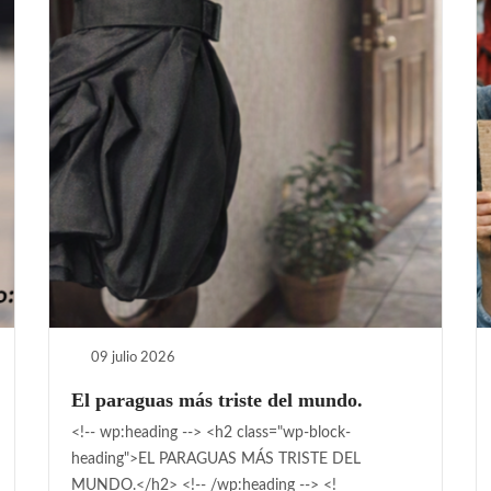
09 julio 2026
El paraguas más triste del mundo.
<!-- wp:heading --> <h2 class="wp-block-
heading">EL PARAGUAS MÁS TRISTE DEL
MUNDO.</h2> <!-- /wp:heading --> <!