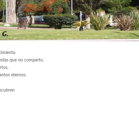
timiento.
estas que no comparto.
rtos,
lantos eternos.
escubren