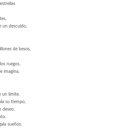
estrellas
tes,
e un descuido,
llones de besos,
los ruegos.
e imagina,
 un límite.
ala su tiempo,
n deseo.
nto.
gala sueños.