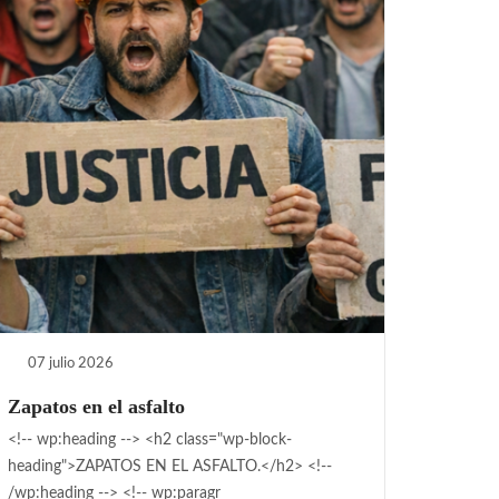
07 julio 2026
Zapatos en el asfalto
<!-- wp:heading --> <h2 class="wp-block-
heading">ZAPATOS EN EL ASFALTO.</h2> <!--
/wp:heading --> <!-- wp:paragr