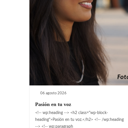
06 agosto 2026
Pasión en tu voz
<!-- wp:heading --> <h2 class="wp-block-
heading">Pasión en tu voz.</h2> <!-- /wp:heading
--> <!-- wp:paragraph