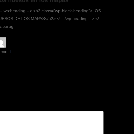
-- wp:heading --> <h2 class="wp-block-heading">LOS
UESOS DE LOS MAPAS</h2> <!-- /wp:heading --> <!--
p:parag
dmin