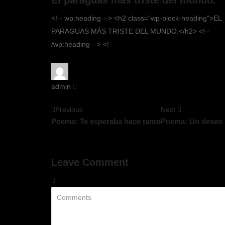
<!-- wp:heading --> <h2 class="wp-block-heading">EL
PARAGUAS MÁS TRISTE DEL MUNDO.</h2> <!--
/wp:heading --> <!
admin
Previous
Next
Poema: Te esperaba hace tanto
Poema: Un deseo 
Leave Comment