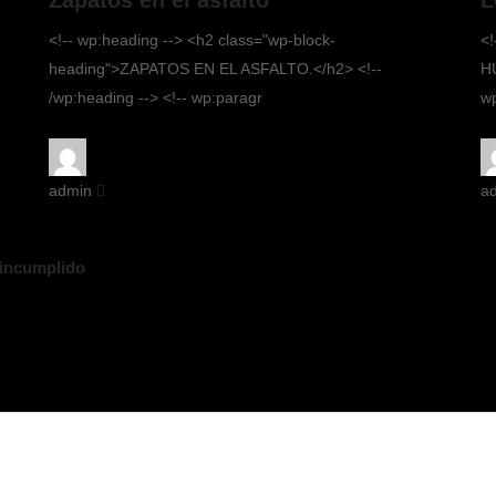
<!-- wp:heading --> <h2 class="wp-block-
<!
heading">ZAPATOS EN EL ASFALTO.</h2> <!--
H
/wp:heading --> <!-- wp:paragr
w
admin
a
incumplido