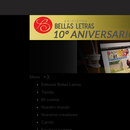
Menu
≡
╳
Editorial Bellas Letras
Tienda
Mi cuenta
Nuestro mundo
Nuestros creadores
Carrito
Finalizar compra