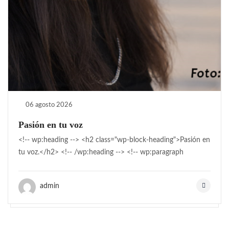
06 agosto 2026
Pasión en tu voz
<!-- wp:heading --> <h2 class="wp-block-heading">Pasión en
tu voz.</h2> <!-- /wp:heading --> <!-- wp:paragraph
admin