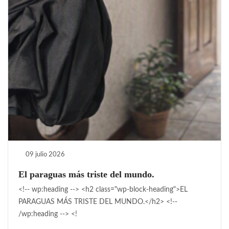
09 julio 2026
El paraguas más triste del mundo.
<!-- wp:heading --> <h2 class="wp-block-heading">EL
PARAGUAS MÁS TRISTE DEL MUNDO.</h2> <!--
/wp:heading --> <!