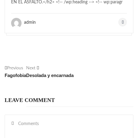
EN EL ASFALTO.</h2> <!-- /wp:heading --> <!-- wp:paragr
admin
Previous
Next
Fagofobia
Desolada y encarnada
LEAVE COMMENT