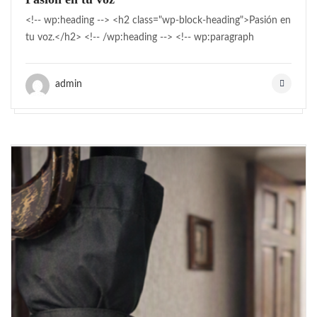
<!-- wp:heading --> <h2 class="wp-block-heading">Pasión en
tu voz.</h2> <!-- /wp:heading --> <!-- wp:paragraph
admin