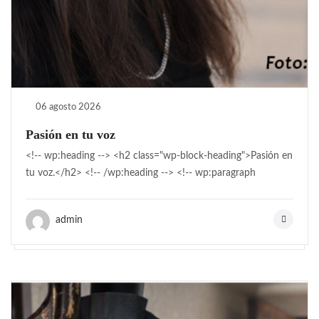
06 agosto 2026
Pasión en tu voz
<!-- wp:heading --> <h2 class="wp-block-heading">Pasión en
tu voz.</h2> <!-- /wp:heading --> <!-- wp:paragraph
admin