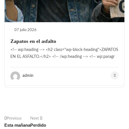
07 julio 2026
Zapatos en el asfalto
<!-- wp:heading --> <h2 class="wp-block-heading">ZAPATOS
EN EL ASFALTO.</h2> <!-- /wp:heading --> <!-- wp:paragr
admin
Previous
Next
Esta mañana
Perdido