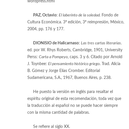
wordpress.html
[4]
PAZ, Octavio:
El laberinto de la soledad.
Fondo de
Cultura Económica. 3ª edición, 3ª reimpresión, México,
2004, pp. 176 y 177.
[5]
DIONISIO de Halicarnaso:
Las tres cartas literarias
.
ed. por W. Rhys Roberts, Cambridge, 1901, University
Perss:
Carta a Pompeyo
, caps. 3 y 6. Citado por Arnold
J. Toynbee:
El pensamiento histórico griego
. Trad. Alicia
B. Gómez y Jorge Elías Cromber. Editorial
Sudamericana, S.A., 1967, Buenos Aires, p. 238.
[6]
He puesto la versión en inglés para resaltar el
espíritu original de esta recomendación, toda vez que
la traducción al español no se puede hacer siempre
con la misma cantidad de palabras.
[7]
Se refiere al siglo XX.