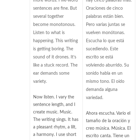
more words. Five-word
hay cinco palabras más.
sentences are fine. But
Oraciones de cinco
several together
palabras están bien.
become monotonous.
Pero varias juntas se
Listen to what is
vuelven monótonas.
happening. This writing
Escucha lo que está
is getting boring. The
sucediendo. Este
sound of it drones. It’s
escrito se está
like a stuck record. The
volviendo aburrido. Su
ear demands some
sonido habla en un
variety.
mismo tono. El oído
demanda alguna
Now listen. I vary the
variedad.
sentence length, and I
create music. Music.
Ahora escucha. Varío el
The writing sings. It has
tamaño de la oración y
a pleasant rhytm, a lilt,
creo música. Música. El
a harmony. I use short
escrito canta. Tiene un