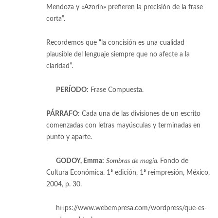
Mendoza y «Azorín» prefieren la precisión de la frase
corta”.
[9]
Recordemos que “la concisión es una cualidad
plausible del lenguaje siempre que no afecte a la
claridad”.
[10]
[1]
PERÍODO
: Frase Compuesta.
PÁRRAFO
: Cada una de las divisiones de un escrito
comenzadas con letras mayúsculas y terminadas en
punto y aparte.
[2]
GODOY, Emma:
Sombras de magia.
Fondo de
Cultura Económica. 1ª edición, 1ª reimpresión, México,
2004, p. 30.
[3]
https://www.webempresa.com/wordpress/que-es-