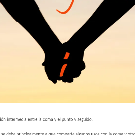
ón intermedia entre la coma y el punto y seguido.
no, se debe principalmente a que comparte algunos usos con la coma y otr