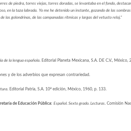
res de piedra, torres viejas, torres doradas, se levantaba en el fondo, destacand
so, en la taza labrada. Yo me he detenido un instante, gozando de las sombras a
 de las golondrinas, de las campanadas rítmicas y largas del vetusto reloj.”
[4]
ía de la lengua española
. Editorial Planeta Mexicana, S.A. DE C.V., México, 
ones y de los adverbios que expresan contrariedad.
a
atura
. Editorial Patria, S.A. 10
edición, México, 1960, p. 133.
retaría de Educación Pública
:
Español. Sexto grado. Lecturas
. Comisión Nac