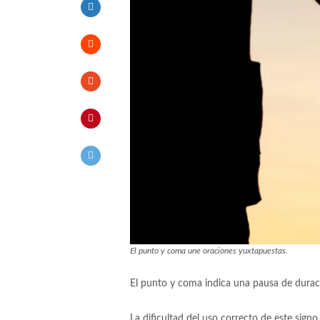
El punto y coma une oraciones yuxtapuestas.
El punto y coma indica una pausa de duraci
La dificultad del uso correcto de este sig