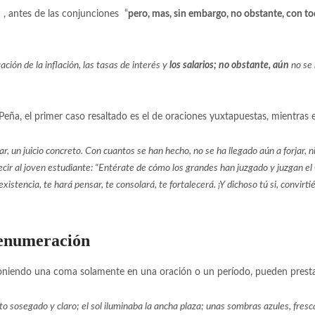
]
, antes de las conjunciones “
pero, mas, sin embargo, no obstante, con t
ación de la inflación, las tasas de interés y
los salarios; no obstante, aún
no se 
 Peña, el primer caso resaltado es el de oraciones yuxtapuestas, mientras
r, un juicio concreto. Con cuantos se han hecho, no se ha llegado aún a forjar, ni
decir al joven estudiante: “Entérate de cómo los grandes han juzgado y juzgan el
 existencia, te hará pensar, te consolará, te fortalecerá. ¡Y dichoso tú si, convi
 enumeración
oniendo una coma solamente en una oración o un período, pueden presta
 sosegado y claro; el sol iluminaba la ancha plaza; unas sombras azules, fresca