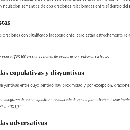
a vinculación semántica de dos oraciones relacionadas entre sí dentro del
stas
oraciones con significado independiente, pero están estrechamente relaci
 primer
lugar; las
arduas sesiones de preparación rindieron su fruto.
as copulativas y disyuntivas
 disyuntivas entre cuyo sentido hay proximidad y por excepción, oraciones
se aseguran de que el opositor sea asaltado de noche por extraños y asesinado
Rica 2001]).”
[1]
das adversativas