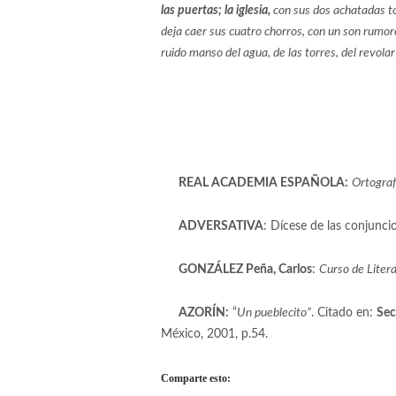
las puertas; la iglesia,
con sus dos achatadas tor
deja caer sus cuatro chorros, con un son rumoro
ruido manso del agua, de las torres, del revolar
[1]
REAL ACADEMIA ESPAÑOLA:
Ortograf
[2]
ADVERSATIVA
: Dícese de las conjunci
[3]
GONZÁLEZ Peña, Carlos
:
Curso de Liter
[4]
AZORÍN:
“
Un pueblecito”
. Citado en:
Sec
México, 2001, p.54.
Comparte esto: