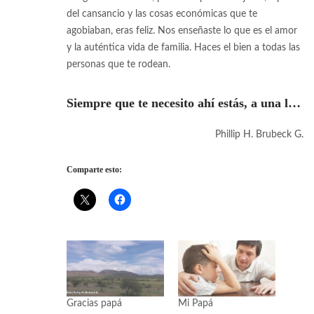
del cansancio y las cosas económicas que te
agobiaban, eras feliz. Nos enseñaste lo que es el amor
y la auténtica vida de familia. Haces el bien a todas las
personas que te rodean.
Siempre que te necesito ahí estás, a una llamada telefónica de distancia. Tienes la palabra exacta para cada momento en específico, a pesar de que hablas poco. Aunque eres hombre sabes muchas cosas de mujeres, con lo que me aconsejas perfectamente sin ser un sabio. Por eso les digo a todos mis amigos que eres un padre a toda madre.
Phillip H. Brubeck G.
Comparte esto:
Gracias papá
Mi Papá