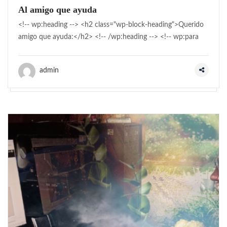
Al amigo que ayuda
<!-- wp:heading --> <h2 class="wp-block-heading">Querido
amigo que ayuda:</h2> <!-- /wp:heading --> <!-- wp:para
admin