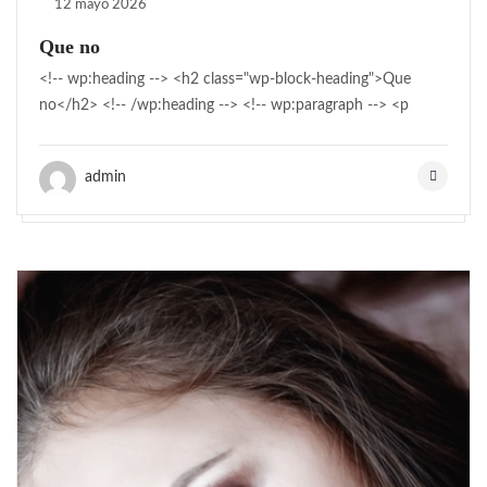
12 mayo 2026
Que no
<!-- wp:heading --> <h2 class="wp-block-heading">Que
no</h2> <!-- /wp:heading --> <!-- wp:paragraph --> <p
admin