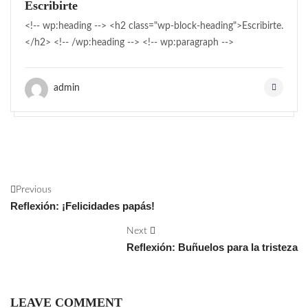
Escribirte
<!-- wp:heading --> <h2 class="wp-block-heading">Escribirte.
</h2> <!-- /wp:heading --> <!-- wp:paragraph -->
admin
Previous
Reflexión: ¡Felicidades papás!
Next
Reflexión: Buñuelos para la tristeza
LEAVE COMMENT