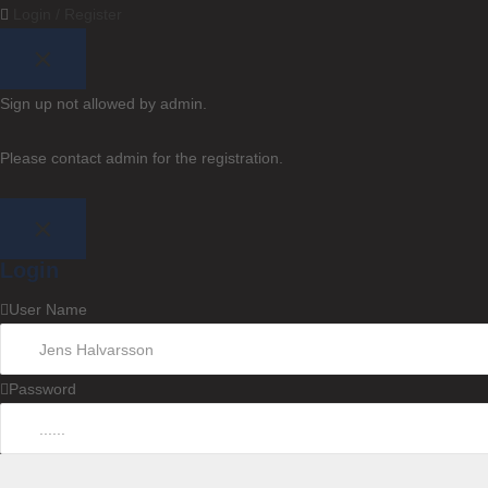
Login /
Register
×
Sign up not allowed by admin.
Please contact admin for the registration.
×
Login
User Name
Password