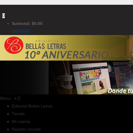
0
Subtotal:
$
0.00
Checkout
Menu
≡
╳
Editorial Bellas Letras
Tienda
Mi cuenta
Nuestro mundo