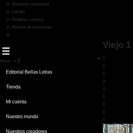
Nuestros creadores
Carrito
Finalizar compra
Política de privacidad.
Viejo 1
Menu
≡
╳
Editorial Bellas Letras
Tienda
Mi cuenta
Nuestro mundo
Nuestros creadores