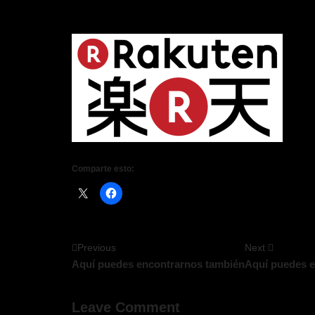
Comparte esto:
Previous
Next
Aquí puedes encontrarnos también
Aquí puedes e
Leave Comment