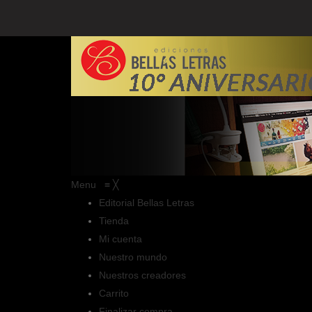
Menu
≡
╳
Editorial Bellas Letras
Tienda
Mi cuenta
Nuestro mundo
Nuestros creadores
Carrito
Finalizar compra