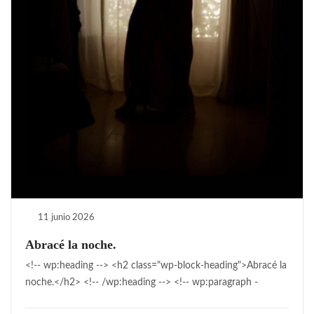
11 junio 2026
Abracé la noche.
<!-- wp:heading --> <h2 class="wp-block-heading">Abracé la
noche.</h2> <!-- /wp:heading --> <!-- wp:paragraph -