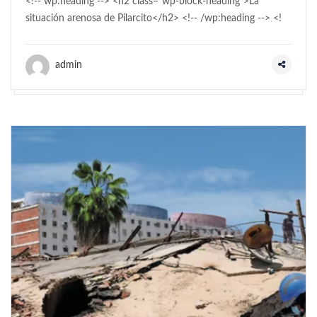
<!-- wp:heading --> <h2 class="wp-block-heading">La
situación arenosa de Pilarcito</h2> <!-- /wp:heading --> <!
admin