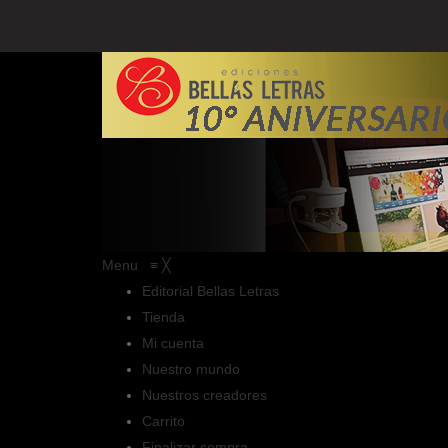
Menu
≡
╳
Editorial Bellas Letras
Tienda
Mi cuenta
Nuestro mundo
Nuestros creadores
Carrito
Finalizar compra