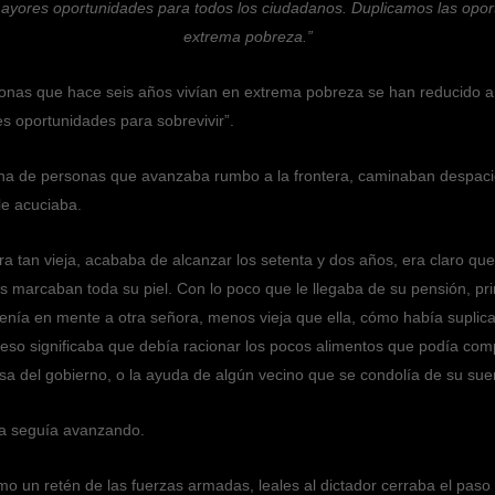
ores oportunidades para todos los ciudadanos. Duplicamos las oportu
extrema pobreza.”
rsonas que hace seis años vivían en extrema pobreza se han reducido 
 oportunidades para sobrevivir”.
mna de personas que avanzaba rumbo a la frontera, caminaban despacio
le acuciaba.
a tan vieja, acababa de alcanzar los setenta y dos años, era claro qu
s marcaban toda su piel. Con lo poco que le llegaba de su pensión, pri
 tenía en mente a otra señora, menos vieja que ella, cómo había suplicad
eso significaba que debía racionar los pocos alimentos que podía com
sa del gobierno, o la ayuda de algún vecino que se condolía de su suer
na seguía avanzando.
omo un retén de las fuerzas armadas, leales al dictador cerraba el paso