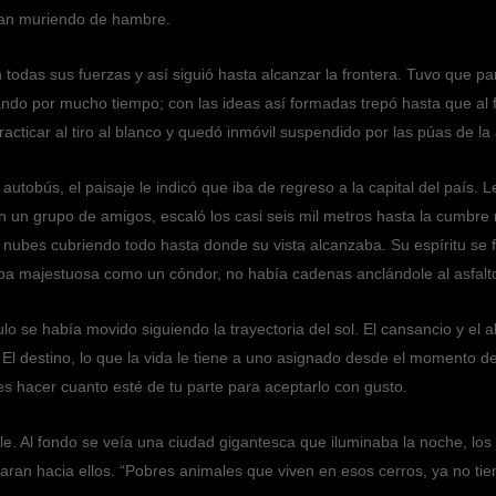
ran muriendo de hambre.
 todas sus fuerzas y así siguió hasta alcanzar la frontera. Tuvo que par
ando por mucho tiempo; con las ideas así formadas trepó hasta que al fin
acticar al tiro al blanco y quedó inmóvil suspendido por las púas de la
l autobús, el paisaje le indicó que iba de regreso a la capital del país.
 un grupo de amigos, escaló los casi seis mil metros hasta la cumbre 
de nubes cubriendo todo hasta donde su vista alcanzaba. Su espíritu se
aba majestuosa como un cóndor, no había cadenas anclándole al asfalto
culo se había movido siguiendo la trayectoria del sol. El cansancio y el 
. El destino, lo que la vida le tiene a uno asignado desde el momento 
s hacer cuanto esté de tu parte para aceptarlo con gusto.
lle. Al fondo se veía una ciudad gigantesca que iluminaba la noche, lo
aran hacia ellos. “Pobres animales que viven en esos cerros, ya no ti