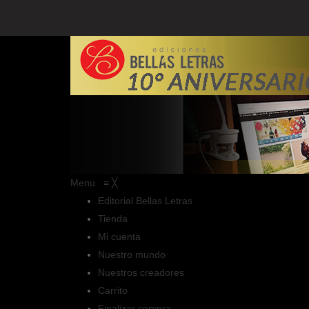
Menu
≡
╳
Editorial Bellas Letras
Tienda
Mi cuenta
Nuestro mundo
Nuestros creadores
Carrito
Finalizar compra