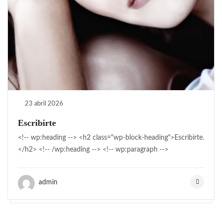
23 abril 2026
Escribirte
<!-- wp:heading --> <h2 class="wp-block-heading">Escribirte.
</h2> <!-- /wp:heading --> <!-- wp:paragraph -->
admin