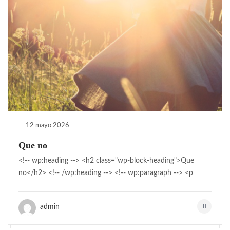
12 mayo 2026
Que no
<!-- wp:heading --> <h2 class="wp-block-heading">Que
no</h2> <!-- /wp:heading --> <!-- wp:paragraph --> <p
admin