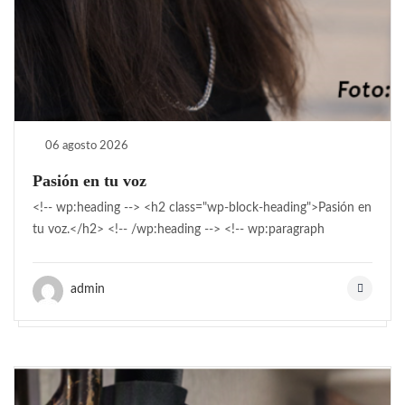
06 agosto 2026
Pasión en tu voz
<!-- wp:heading --> <h2 class="wp-block-heading">Pasión en
tu voz.</h2> <!-- /wp:heading --> <!-- wp:paragraph
admin