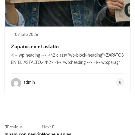
07 julio 2026
Zapatos en el asfalto
<!-- wp:heading --> <h2 class="wp-block-heading">ZAPATOS
EN EL ASFALTO.</h2> <!-- /wp:heading --> <!-- wp:paragr
admin
Previous
Next
Inhalo con pasión
Noche a solas.