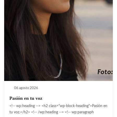
06 agosto 2026
Pasión en tu voz
<!-- wp:heading --> <h2 class="wp-block-heading">Pasión en
tu voz.</h2> <!-- /wp:heading --> <!-- wp:paragraph