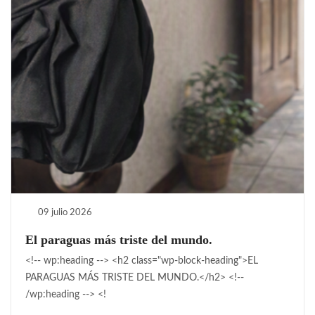
09 julio 2026
El paraguas más triste del mundo.
<!-- wp:heading --> <h2 class="wp-block-heading">EL
PARAGUAS MÁS TRISTE DEL MUNDO.</h2> <!--
/wp:heading --> <!