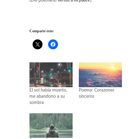
(Del poemario
Versos a mi padre
).
Comparte esto:
El sol había muerto,
Poema: Corazones
me abandono a su
sinceros
sombra