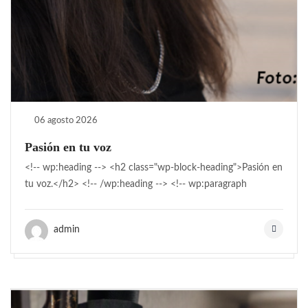
06 agosto 2026
Pasión en tu voz
<!-- wp:heading --> <h2 class="wp-block-heading">Pasión en
tu voz.</h2> <!-- /wp:heading --> <!-- wp:paragraph
admin