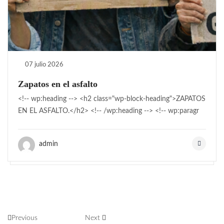
07 julio 2026
Zapatos en el asfalto
<!-- wp:heading --> <h2 class="wp-block-heading">ZAPATOS
EN EL ASFALTO.</h2> <!-- /wp:heading --> <!-- wp:paragr
admin
Previous
Next