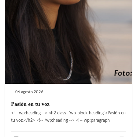
06 agosto 2026
Pasión en tu voz
<!-- wp:heading --> <h2 class="wp-block-heading">Pasión en
tu voz.</h2> <!-- /wp:heading --> <!-- wp:paragraph