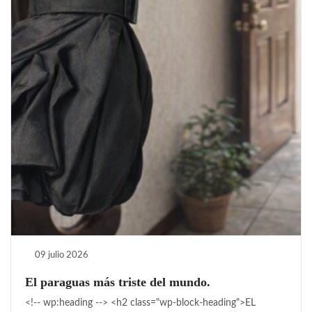
09 julio 2026
El paraguas más triste del mundo.
<!-- wp:heading --> <h2 class="wp-block-heading">EL