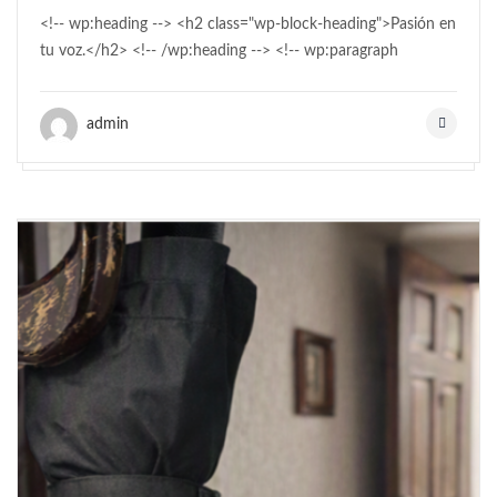
<!-- wp:heading --> <h2 class="wp-block-heading">Pasión en
tu voz.</h2> <!-- /wp:heading --> <!-- wp:paragraph
admin