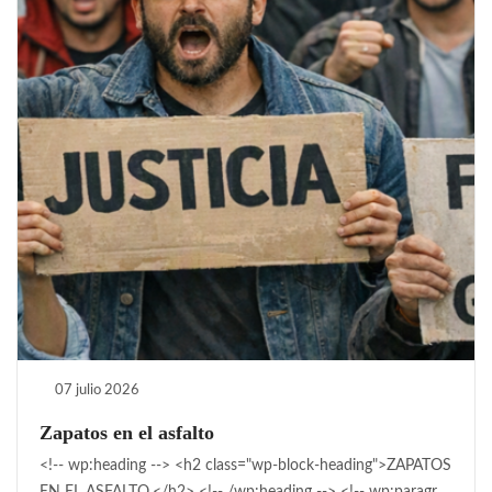
07 julio 2026
Zapatos en el asfalto
<!-- wp:heading --> <h2 class="wp-block-heading">ZAPATOS
EN EL ASFALTO.</h2> <!-- /wp:heading --> <!-- wp:paragr