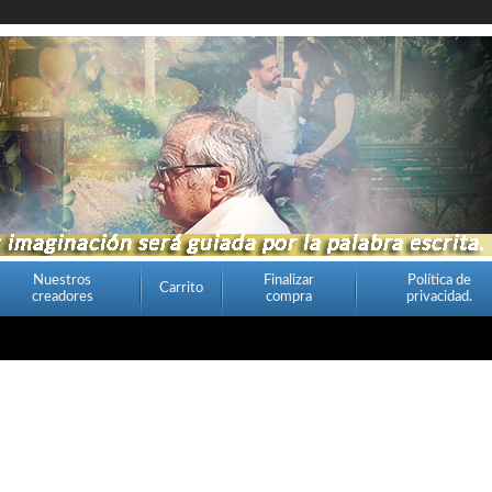
Nuestros
Finalizar
Política de
Carrito
creadores
compra
privacidad.