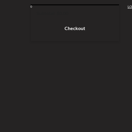
LO
0
Subtotal:
$
0.00
Checkout