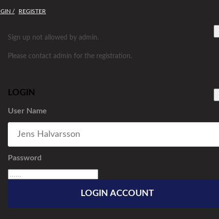
GIN /
REGISTER
Sign up not allowed by admin.
Please contact admin for the registration.
LOGIN
User Name
Password