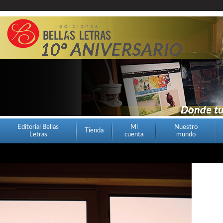
Editorial Bellas
Mi
Nuestro
Tienda
Letras
cuenta
mundo