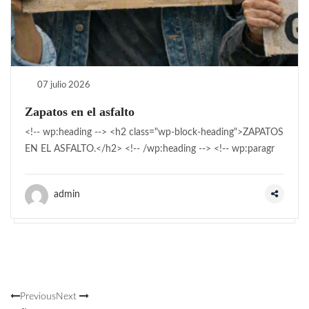
07 julio 2026
Zapatos en el asfalto
<!-- wp:heading --> <h2 class="wp-block-heading">ZAPATOS
EN EL ASFALTO.</h2> <!-- /wp:heading --> <!-- wp:paragr
admin
Previous
Next