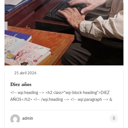
25 abril 2026
Diez años
<!-- wp:heading --> <h2 class="wp-block-heading">DIEZ
AÑOS</h2> <!-- /wp:heading --> <!-- wp:paragraph --> &
admin