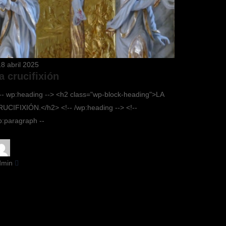
18 abril 2025
a crucifixión
-- wp:heading --> <h2 class="wp-block-heading">LA
UCIFIXIÓN.</h2> <!-- /wp:heading --> <!--
:paragraph --
dmin