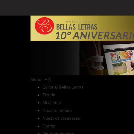
Menu
≡
╳
Editorial Bellas Letras
Tienda
Mi cuenta
Nuestro mundo
Nuestros creadores
Carrito
Finalizar compra