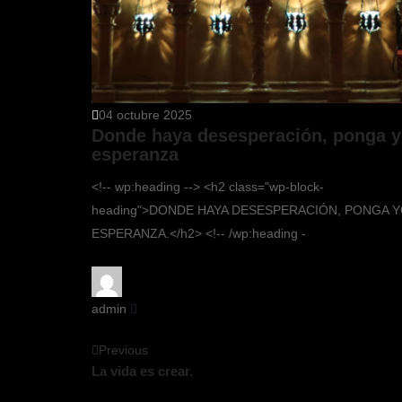
04 octubre 2025
Donde haya desesperación, ponga 
esperanza
<!-- wp:heading --> <h2 class="wp-block-
heading">DONDE HAYA DESESPERACIÓN, PONGA 
ESPERANZA.</h2> <!-- /wp:heading -
admin
Previous
La vida es crear.