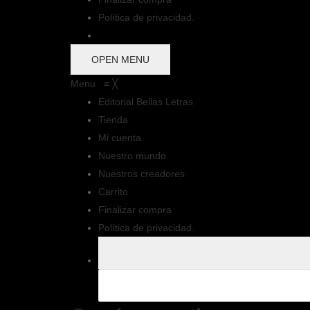
Política de privacidad.
OPEN MENU
Menu
≡
╳
Editorial Bellas Letras
Tienda
Mi cuenta
Nuestro mundo
Nuestros creadores
Carrito
Finalizar compra
Política de privacidad.