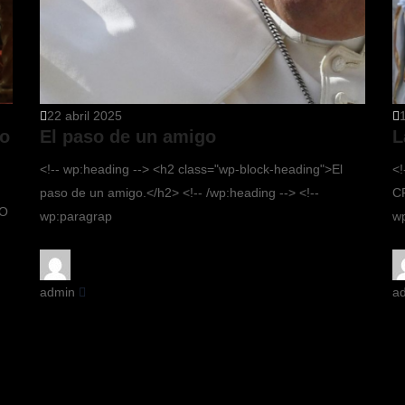
22 abril 2025
yo
El paso de un amigo
L
<!-- wp:heading --> <h2 class="wp-block-heading">El
<!
paso de un amigo.</h2> <!-- /wp:heading --> <!--
CR
YO
wp:paragrap
wp
admin
a