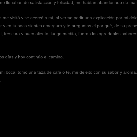
me llenaban de satisfacción y felicidad, me habían abandonado de ma
a me visitó y se acercó a mí, al verme pedir una explicación por mi dolo
 en tu boca sientes amargura y te preguntas el por qué, de su presenci
l, frescura y buen aliento, luego medito, fueron los agradables sabore
os días y hoy continúo el camino.
 mi boca, tomo una taza de café o té, me deleito con su sabor y aroma, r
…