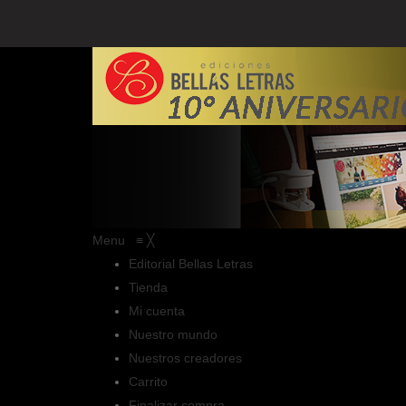
Menu
≡
╳
Editorial Bellas Letras
Tienda
Mi cuenta
Nuestro mundo
Nuestros creadores
Carrito
Finalizar compra