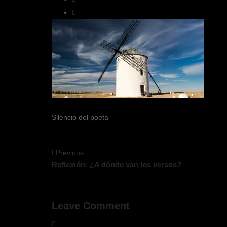
Silencio del poeta
Previous
Reflexión: ¿A dónde van los versos?
Leave Comment