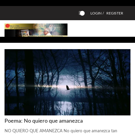
LOGIN /
REGISTER
0
Poema: No quiero que amanezca
NO QUIERO QUE AMANEZCA No quiero que amanezca tan