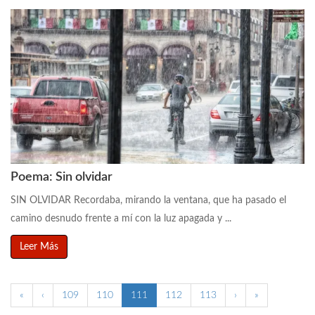
Poema: Sin olvidar
SIN OLVIDAR Recordaba, mirando la ventana, que ha pasado el
camino desnudo frente a mí con la luz apagada y ...
Leer Más
«
‹
109
110
111
112
113
›
»