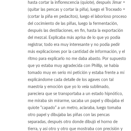
hasta cortar la inflorescencia (quiote), después Jimar =
(quitar las pencas y cortar la piña), luego el Troceado =
(cortar la piña en pedacitos), luego el laborioso proceso
del cocimiento de las piñas, luego la fermentación,
después las destilaciones, en fin, hasta la exportación
del mezcal. Explicaba más aprisa de lo que yo podía
registrar, todo era muy interesante y no podía pedir
más explicaciones por la cantidad de información, y el
ritmo para explicarlo no me daba abasto. Por supuesto
que yo estaba muy agradecida con Phillip, se había
tomado muy en serio mi petición y estaba frente a mí
explicándome cada detalle de los agaves con tal
maestría y emoción que yo lo veía sublimado,
pareciera que se transportaba a un estado hipnótico,
me miraba sin mirarme, sacaba un papel y dibujaba el
quiote “capado” a un metro, aclaraba, luego tomaba
otro papel y dibujaba las piñas con las pencas
separadas, después otro donde dibujó el horno de
tierra, y así otro y otro que mostraba con precisión y