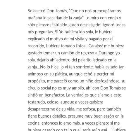
Se acercó Don Tomás, “Que no nos preocupáramos,
mañana lo sacarían de la zanja”. Lo miro con enojo y
sólo pienso: ¡Estúpido gordo desnalgado! Ignoró todas
mis preguntas. Si Yo hubiera ido sola, le hubiera
explicado el motivo de mi visita y pagado por el
recorrido, hubiera tomado fotos. ¡Carajos! me hubiera
gustado tomar un camión de regreso a Durango yo
sola, dejarlo ahí adentro del pajarito ladeado en la
zanja…No lo hice, lo vi tan sonriente, había estado tan
animoso en su plática, aunque echó a perder mi
propósito, me pareció como un niño desfogándose, su
círculo social no es muy amplio, ahí con Don Tomás se
sintió un benefactor. La verdad es que sí amo a este
testarudo, celoso, aunque a veces quisiera
desaparecerme de su vida, me sofoca, pero también
tiene buenos detalles, presume muy buen sazón en la
cocina, entonces lo amo más, a veces pienso: si me
hubiera casado con tal o cual, sería así o asá… Hubiera,