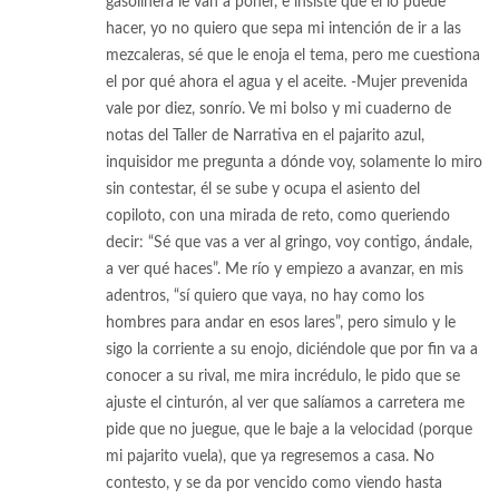
gasolinera le van a poner, e insiste que él lo puede
hacer, yo no quiero que sepa mi intención de ir a las
mezcaleras, sé que le enoja el tema, pero me cuestiona
el por qué ahora el agua y el aceite. -Mujer prevenida
vale por diez, sonrío. Ve mi bolso y mi cuaderno de
notas del Taller de Narrativa en el pajarito azul,
inquisidor me pregunta a dónde voy, solamente lo miro
sin contestar, él se sube y ocupa el asiento del
copiloto, con una mirada de reto, como queriendo
decir: “Sé que vas a ver al gringo, voy contigo, ándale,
a ver qué haces”. Me río y empiezo a avanzar, en mis
adentros, “sí quiero que vaya, no hay como los
hombres para andar en esos lares”, pero simulo y le
sigo la corriente a su enojo, diciéndole que por fin va a
conocer a su rival, me mira incrédulo, le pido que se
ajuste el cinturón, al ver que salíamos a carretera me
pide que no juegue, que le baje a la velocidad (porque
mi pajarito vuela), que ya regresemos a casa. No
contesto, y se da por vencido como viendo hasta