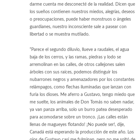
darme cuenta me desconecté de la realidad. Dicen que
los sueños contienen nuestros miedos, alegrías, deseos
o preocupaciones, puede haber monstruos o ángeles
guardianes, nuestro inconsciente sale a pasear con
libertad o se muestra mutilado.
“Parece el segundo diluvio, llueve a raudales, el agua
baja de los cerros, y las ramas, piedras y lodo se
arremolinan en las calles, de otros callejones salen
árboles con sus raíces, podemos distinguir los
nubarrones negros y amenazadores por los constantes
relámpagos, como flechas iluminadas que lanzan con
furia los dioses. Me aferro a Gustavo, tengo miedo que
me suelte, los animales de Don Tomás no saben nadar,
ya van panza arriba, solo un burro patea desesperado
para acomodarse sobre un tronco. ¡Las calles están
llenas de magueyes flotando! ¡No puede ser!, dije,
Canadá está esperando la producción de este año. Los
ojos de Gustavo casi me fulminan, pero no me soltó de