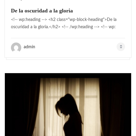
De la oscuridad a la gloria
<!-- wp:heading --> <h2 class="wp-block-heading">De la
oscuridad a la gloria.</h2> <!-- /wp:heading --> <!-- wp:
admin