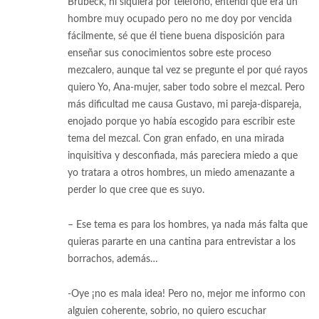
Brubeck, ni siquiera por teléfono, entendí que era un
hombre muy ocupado pero no me doy por vencida
fácilmente, sé que él tiene buena disposición para
enseñar sus conocimientos sobre este proceso
mezcalero, aunque tal vez se pregunte el por qué rayos
quiero Yo, Ana-mujer, saber todo sobre el mezcal. Pero
más dificultad me causa Gustavo, mi pareja-dispareja,
enojado porque yo había escogido para escribir este
tema del mezcal. Con gran enfado, en una mirada
inquisitiva y desconfiada, más pareciera miedo a que
yo tratara a otros hombres, un miedo amenazante a
perder lo que cree que es suyo.
– Ese tema es para los hombres, ya nada más falta que
quieras pararte en una cantina para entrevistar a los
borrachos, además…
-Oye ¡no es mala idea! Pero no, mejor me informo con
alguien coherente, sobrio, no quiero escuchar