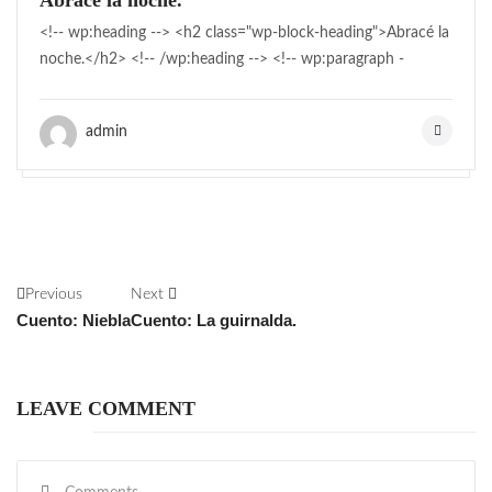
Abracé la noche.
<!-- wp:heading --> <h2 class="wp-block-heading">Abracé la
noche.</h2> <!-- /wp:heading --> <!-- wp:paragraph -
admin
Previous
Next
Cuento: Niebla
Cuento: La guirnalda.
LEAVE COMMENT