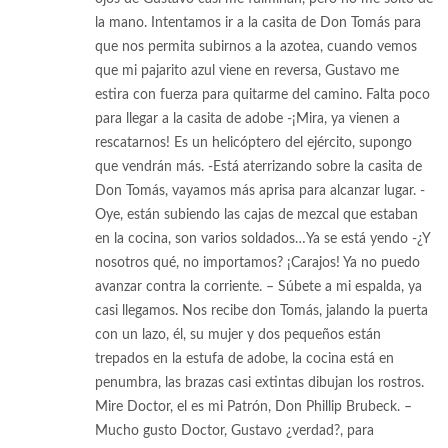
la mano. Intentamos ir a la casita de Don Tomás para
que nos permita subirnos a la azotea, cuando vemos
que mi pajarito azul viene en reversa, Gustavo me
estira con fuerza para quitarme del camino. Falta poco
para llegar a la casita de adobe -¡Mira, ya vienen a
rescatarnos! Es un helicóptero del ejército, supongo
que vendrán más. -Está aterrizando sobre la casita de
Don Tomás, vayamos más aprisa para alcanzar lugar. -
Oye, están subiendo las cajas de mezcal que estaban
en la cocina, son varios soldados…Ya se está yendo -¿Y
nosotros qué, no importamos? ¡Carajos! Ya no puedo
avanzar contra la corriente. – Súbete a mi espalda, ya
casi llegamos. Nos recibe don Tomás, jalando la puerta
con un lazo, él, su mujer y dos pequeños están
trepados en la estufa de adobe, la cocina está en
penumbra, las brazas casi extintas dibujan los rostros.
Mire Doctor, el es mi Patrón, Don Phillip Brubeck. –
Mucho gusto Doctor, Gustavo ¿verdad?, para