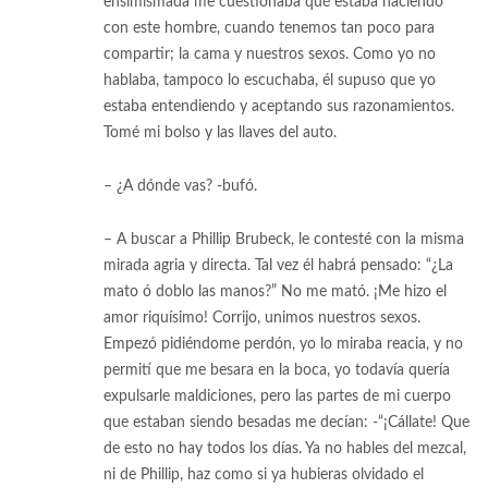
ensimismada me cuestionaba qué estaba haciendo
con este hombre, cuando tenemos tan poco para
compartir; la cama y nuestros sexos. Como yo no
hablaba, tampoco lo escuchaba, él supuso que yo
estaba entendiendo y aceptando sus razonamientos.
Tomé mi bolso y las llaves del auto.
– ¿A dónde vas? -bufó.
– A buscar a Phillip Brubeck, le contesté con la misma
mirada agria y directa. Tal vez él habrá pensado: “¿La
mato ó doblo las manos?” No me mató. ¡Me hizo el
amor riquísimo! Corrijo, unimos nuestros sexos.
Empezó pidiéndome perdón, yo lo miraba reacia, y no
permití que me besara en la boca, yo todavía quería
expulsarle maldiciones, pero las partes de mi cuerpo
que estaban siendo besadas me decían: -“¡Cállate! Que
de esto no hay todos los días. Ya no hables del mezcal,
ni de Phillip, haz como si ya hubieras olvidado el