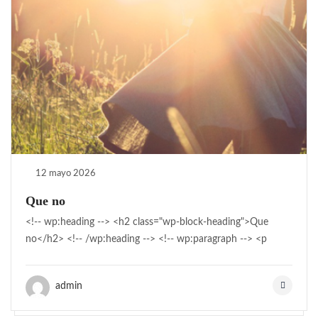
12 mayo 2026
Que no
<!-- wp:heading --> <h2 class="wp-block-heading">Que
no</h2> <!-- /wp:heading --> <!-- wp:paragraph --> <p
admin